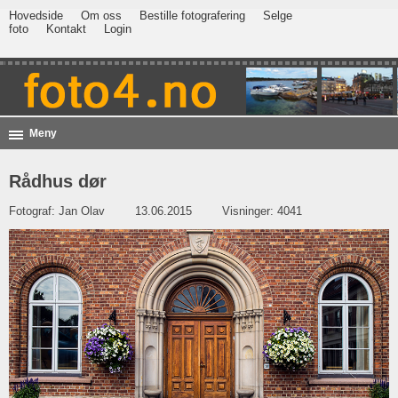
Hovedside
Om oss
Bestille fotografering
Selge
foto
Kontakt
Login
Meny
Rådhus dør
Fotograf:
Jan Olav
13.06.2015
Visninger: 4041