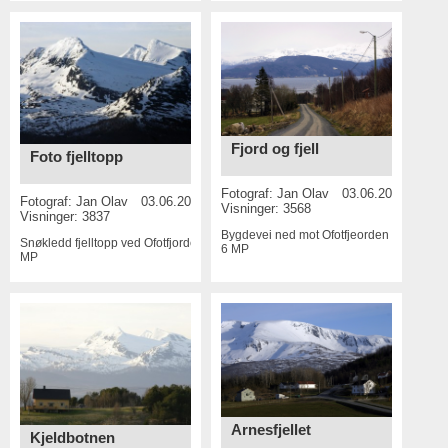
Fjord og fjell
Foto fjelltopp
Fotograf:
Jan Olav
03.06.2015
Fotograf:
Jan Olav
03.06.2015
Visninger: 3568
Visninger: 3837
Bygdevei ned mot Ofotfjeorden og fjell
Snøkledd fjelltopp ved Ofotfjorden
6
6 MP
MP
Arnesfjellet
Kjeldbotnen