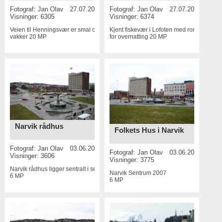
Fotograf:
Jan Olav
27.07.2016
Fotograf:
Jan Olav
27.07.2016
Visninger: 6305
Visninger: 6374
Veien til Henningsvær er smal og
Kjent fiskevær i Lofoten med rorbuer
vakker
20 MP
for overnatting
20 MP
Narvik rådhus
Folkets Hus i Narvik
Fotograf:
Jan Olav
03.06.2015
Fotograf:
Jan Olav
03.06.2015
Visninger: 3606
Visninger: 3775
Narvik rådhus ligger sentralt i sentrum
Narvik Sentrum 2007
6 MP
6 MP