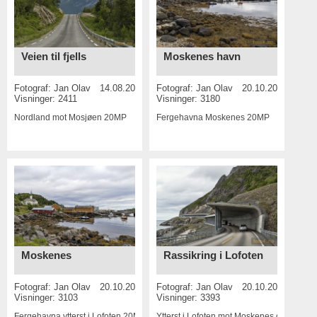
Veien til fjells
Moskenes havn
Fotograf:
Jan Olav
14.08.2017
Fotograf:
Jan Olav
20.10.2016
Visninger: 2411
Visninger: 3180
Nordland mot Mosjøen
20MP
Fergehavna Moskenes
20MP
Moskenes
Rassikring i Lofoten
Fotograf:
Jan Olav
20.10.2016
Fotograf:
Jan Olav
20.10.2016
Visninger: 3103
Visninger: 3393
Fergehavna ytterst i Lofoten
20MP
Ytterst i Lofoten mot Moskenes og Å