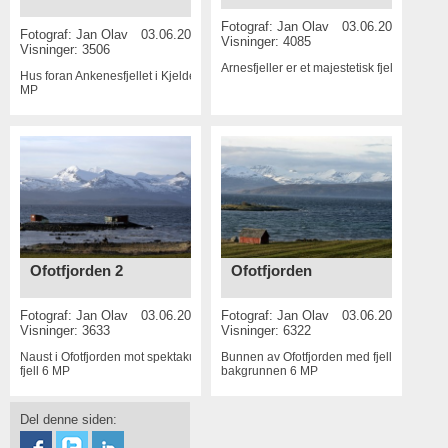
Fotograf:
Jan Olav
03.06.2015
Fotograf:
Jan Olav
03.06.2015
Visninger: 4085
Visninger: 3506
Arnesfjeller er et majestetisk fjell
6 MP
Hus foran Ankenesfjellet i Kjeldebotn
6
MP
Ofotfjorden 2
Ofotfjorden
Fotograf:
Jan Olav
03.06.2015
Fotograf:
Jan Olav
03.06.2015
Visninger: 3633
Visninger: 6322
Naust i Ofotfjorden mot spektakulære
Bunnen av Ofotfjorden med fjell i
fjell
6 MP
bakgrunnen
6 MP
Del denne siden: