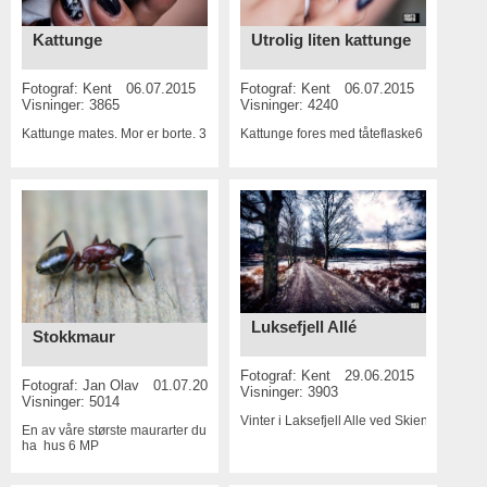
Kattunge
Utrolig liten kattunge
Fotograf:
Kent
06.07.2015
Fotograf:
Kent
06.07.2015
Visninger: 3865
Visninger: 4240
Kattunge mates. Mor er borte.
3 MP
Kattunge fores med tåteflaske
6 MP
Luksefjell Allé
Stokkmaur
Fotograf:
Kent
29.06.2015
Fotograf:
Jan Olav
01.07.2015
Visninger: 3903
Visninger: 5014
Vinter i Laksefjell Alle ved Skien
En av våre største maurarter du ikke vil
ha hus
6 MP