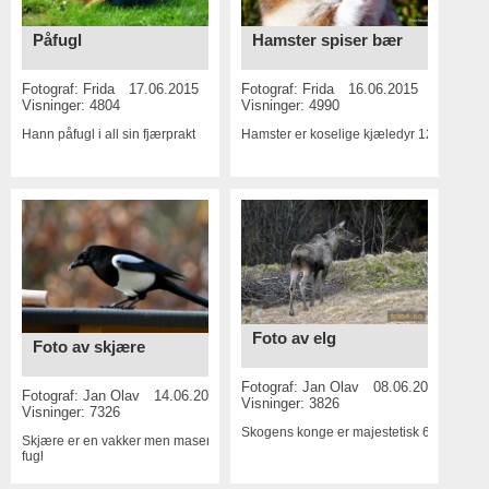
Påfugl
Hamster spiser bær
Fotograf:
Frida
17.06.2015
Fotograf:
Frida
16.06.2015
Visninger: 4804
Visninger: 4990
Hann påfugl i all sin fjærprakt
Hamster er koselige kjæledyr
12 MP
Foto av elg
Foto av skjære
Fotograf:
Jan Olav
08.06.2015
Fotograf:
Jan Olav
14.06.2015
Visninger: 3826
Visninger: 7326
Skogens konge er majestetisk
6 MP
Skjære er en vakker men masende
fugl