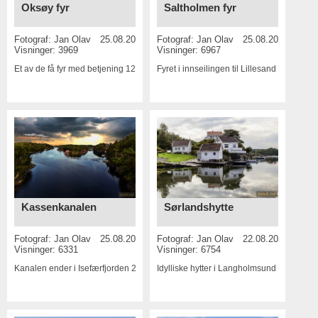
Oksøy fyr
Saltholmen fyr
Fotograf:
Jan Olav
25.08.2016
Fotograf:
Jan Olav
25.08.2016
Visninger: 3969
Visninger: 6967
Et av de få fyr med betjening
12 MP
Fyret i innseilingen til Lillesand
20 MP
Kassenkanalen
Sørlandshytte
Fotograf:
Jan Olav
25.08.2016
Fotograf:
Jan Olav
22.08.2016
Visninger: 6331
Visninger: 6754
Kanalen ender i Isefærfjorden
20 MP
Idylliske hytter i Langholmsund
20 MP