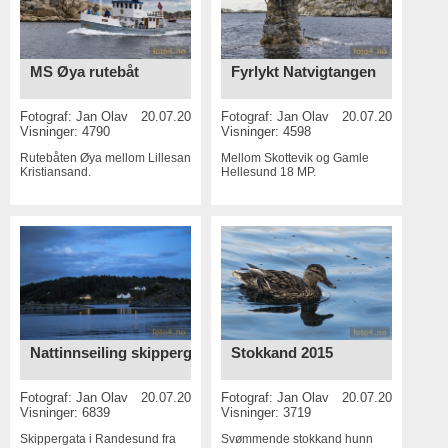
MS Øya rutebåt
Fyrlykt Natvigtangen
Fotograf:
Jan Olav
20.07.2015
Fotograf:
Jan Olav
20.07.2015
Visninger: 4790
Visninger: 4598
Rutebåten Øya mellom Lillesand og
Mellom Skottevik og Gamle
Kristiansand.
Hellesund
18 MP
.
Nattinnseiling skippergata
Stokkand 2015
Fotograf:
Jan Olav
20.07.2015
Fotograf:
Jan Olav
20.07.2015
Visninger: 6839
Visninger: 3719
Skippergata i Randesund fra
Svømmende stokkand hunn