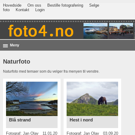
Hovedside
Om oss
Bestille fotografering
Selge
foto
Kontakt
Login
Meny
Naturfoto
Naturfoto med temaer som du velger fra menyen til venstre.
Blå strand
Hest i nord
Fotograf:
Jan Olav
11.01.2017
Fotograf:
Jan Olav
03.09.2016