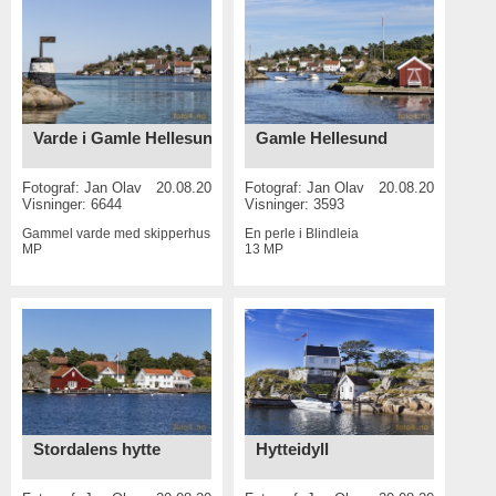
Varde i Gamle Hellesund
Gamle Hellesund
Fotograf:
Jan Olav
20.08.2016
Fotograf:
Jan Olav
20.08.2016
Visninger: 6644
Visninger: 3593
Gammel varde med skipperhus bak
18
En perle i Blindleia
MP
13 MP
Stordalens hytte
Hytteidyll