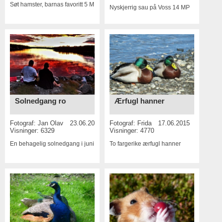
Søt hamster, barnas favoritt
5 MP
Nyskjerrig sau på Voss
14 MP
Solnedgang ro
Ærfugl hanner
Fotograf:
Jan Olav
23.06.2015
Fotograf:
Frida
17.06.2015
Visninger: 6329
Visninger: 4770
En behagelig solnedgang i juni
To fargerike ærfugl hanner