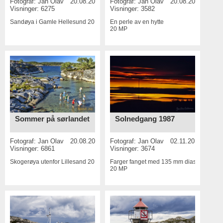
Fotograf:
Jan Olav
20.08.2016
Fotograf:
Jan Olav
20.08.2016
Visninger: 6275
Visninger: 3582
Sandøya i Gamle Hellesund
20 MP
En perle av en hytte
20 MP
Sommer på sørlandet
Solnedgang 1987
Fotograf:
Jan Olav
20.08.2016
Fotograf:
Jan Olav
02.11.2015
Visninger: 6861
Visninger: 3674
Skogerøya utenfor Lillesand
20 MP
Farger fanget med 135 mm dias i 1987
20 MP