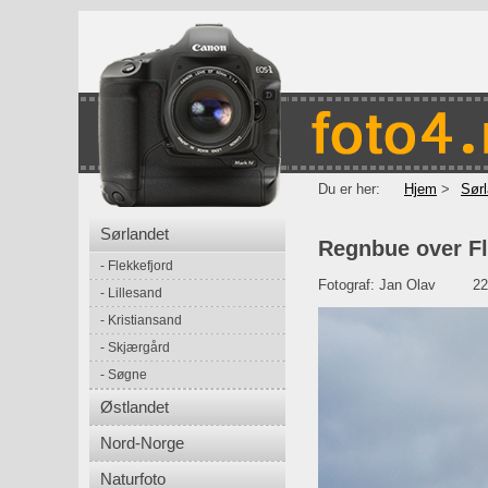
Du er her:
Hjem
Sørl
Sørlandet
Regnbue over Fl
Flekkefjord
Fotograf:
Jan Olav
22
Lillesand
Kristiansand
Skjærgård
Søgne
Østlandet
Nord-Norge
Naturfoto