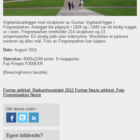
Vigelandsanlegget med skulpturer av Gustav Vigeland ligger i
Frognerparken. Anlegget ble pågeynt i 1928 og i 1943 var alt ferdig hugget
ut i stein. Frognerparken inneholder 214 skulpturer og 13
smijernsporter. En utrolig jobb uten sidestykke. Monolitten er parkens
sentrum og alles mål. Foto av Frognerparken kan kjøpes.
Dato:
August 2011
Størrelse:
4000x2248 pixler. 9 megapixler.
Fuji Finepix F300EXR
{BreezingForms:bestille}
Forrige artikkel: Radiumhospitalet 2012
Forrige
Neste artikkel: Foto
Frognerparken
Neste
Del denne siden:
Egen bildesite?