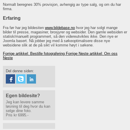
Normalt beregnes 30% provisjon, avhengig av type salg, og om du har
firma.
Erfaring
Fra før har jeg bildesiten
www.bildebase.no
hvor jeg har solgt mange
bilder til presse, magasiner, brosjyrer og websider. Den gamle websiden er
statisk/manuelt programmert, så den videreutvikles ikke. Den nye er
Joomla basert. Nå jobber jeg med å søkeoptimalisere disse nye
websidene slik at de på sikt vil komme høyt i søkene.
Forrige artikkel: Bestille fotografering
Forrige
Neste artikkel: Om oss
Neste
Del denne siden:
Egen bildesite?
Jeg kan levere samme
løsning til deg hvor du kan
selge dine foto.
Pris kr 6995.-