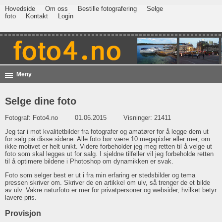
Hovedside
Om oss
Bestille fotografering
Selge
foto
Kontakt
Login
Meny
Selge dine foto
Fotograf:
Foto4.no
01.06.2015
Visninger: 21411
Jeg tar i mot kvalitetbilder fra fotografer og amatører for å legge dem ut
for salg på disse sidene. Alle foto bør være 10 megapixler eller mer, om
ikke motivet er helt unikt. Videre forbeholder jeg meg retten til å velge ut
foto som skal legges ut for salg. I sjeldne tilfeller vil jeg forbeholde retten
til å optimere bildene i Photoshop om dynamikken er svak.
Foto som selger best er ut i fra min erfaring er stedsbilder og tema
pressen skriver om. Skriver de en artikkel om ulv, så trenger de et bilde
av ulv. Vakre naturfoto er mer for privatpersoner og websider, hvilket betyr
lavere pris.
Provisjon